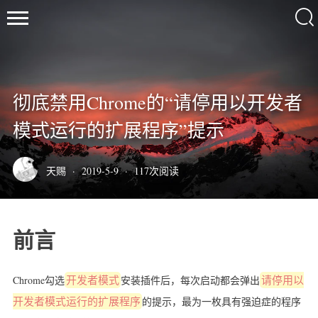
彻底禁用Chrome的“请停用以开发者
天
模式运行的扩展程序”提示
赐
の
小
天赐
·
2019-5-9
·
117
次阅读
站
首页
前言
极客
技术
Chrome勾选
开发者模式
安装插件后，每次启动都会弹出
请停用以
Linux
开发者模式运行的扩展程序
的提示，最为一枚具有强迫症的程序