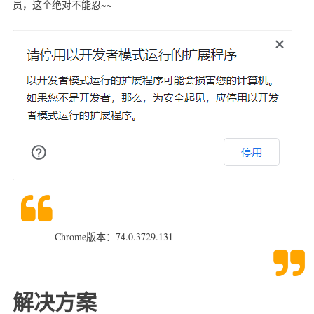
员，这个绝对不能忍~~
爱好
电影
日语
归档
生活
随想
资源
转载
留言板
Chrome版本：74.0.3729.131
友人帐
赞赏
关于
解决方案