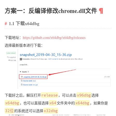
我？
方案一：反编译修改chrome.dll文件
主题
RSS
1.1 下载x64dbg
©
2019
下载地址：
https://github.com/x64dbg/x64dbg/releases
hexo-
选择最新版本进行下载：
sakura
下载好之后，解压打开
release
，可以点击
x96dbg
选择
x64dbg
，也可以直接选择
x64
文件夹中的
x64dbg
，如果你是
32位
的系统还可以选择
x32dbg