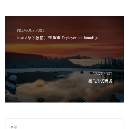
PREVIOUS POST
hexo d命令报错：ERROR Deployer not found: git
NEXT POST
黑马乐优商城