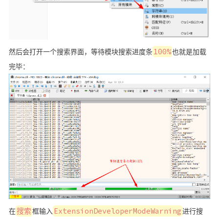
然后会打开一个搜索界面，等待模块搜索进度条
100%
也就是加载
完毕：
在
搜索
框输入
ExtensionDeveloperModeWarning
进行搜