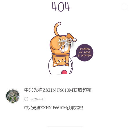
光猫
天
赐
の
小
站
中兴光猫ZXHN F6610M获取超密
首页
2026-4-15
极客
中兴光猫ZXHN F6610M获取超密
技术
Linux