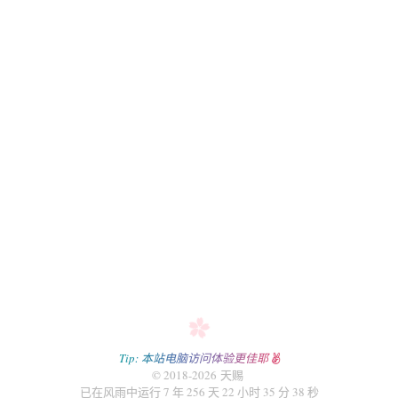
爱好
电影
日语
归档
生活
随想
资源
转载
留言板
友人帐
赞赏
Tip: 本站电脑访问体验更佳耶
关于
© 2018-2026 天赐
已在风雨中运行 7 年 256 天 22 小时 35 分 38 秒