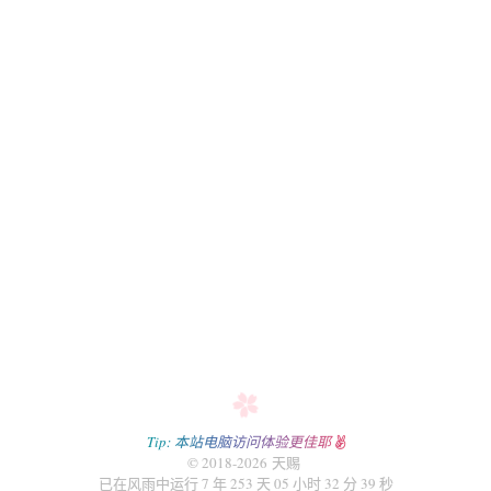
爱好
电影
日语
归档
生活
随想
资源
转载
留言板
友人帐
赞赏
Tip: 本站电脑访问体验更佳耶
关于
© 2018-2026 天赐
已在风雨中运行 7 年 253 天 05 小时 32 分 39 秒