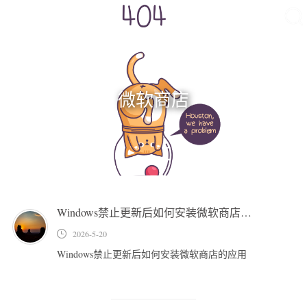
微软商店
天
赐
の
小
站
Windows禁止更新后如何安装微软商店的应用
首页
2026-5-20
极客
Windows禁止更新后如何安装微软商店的应用
技术
Linux