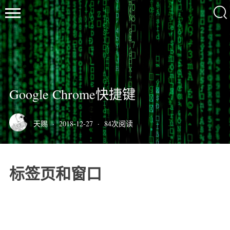
天
Google Chrome快捷键
赐
の
小
天赐
·
2018-12-27
·
84
次阅读
站
首页
标签页和窗口
极客
技术
Linux