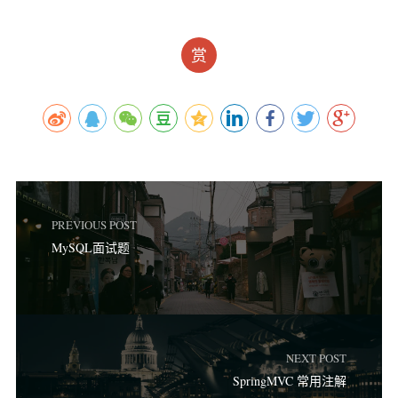
赏
PREVIOUS POST
MySQL面试题
NEXT POST
SpringMVC 常用注解