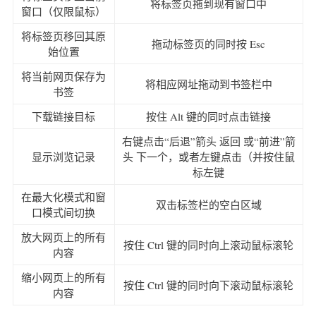
将标签页拖到现有窗口中
窗口（仅限鼠标）
将标签页移回其原
拖动标签页的同时按 Esc
始位置
将当前网页保存为
将相应网址拖动到书签栏中
书签
下载链接目标
按住 Alt 键的同时点击链接
右键点击“后退”箭头 返回 或“前进”箭
显示浏览记录
头 下一个，或者左键点击（并按住鼠
标左键
在最大化模式和窗
双击标签栏的空白区域
口模式间切换
放大网页上的所有
按住 Ctrl 键的同时向上滚动鼠标滚轮
内容
缩小网页上的所有
按住 Ctrl 键的同时向下滚动鼠标滚轮
内容